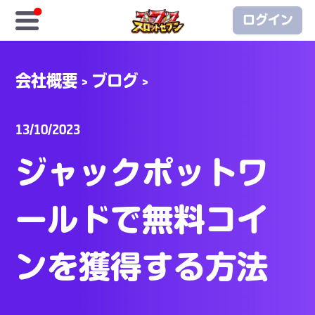
ログイン
ホーム
会社概要
>
ブログ
>
無料コイン
13/10/2023
エリート商店
ジャックポットワ
GASH/MyCard
ールドで無料コイ
エリートクラブ
ンを獲得する方法
至高クラブ