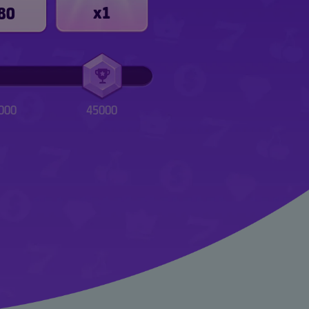
x1
80
000
45000