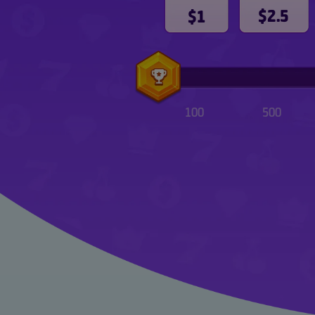
$2.5
$1
100
500