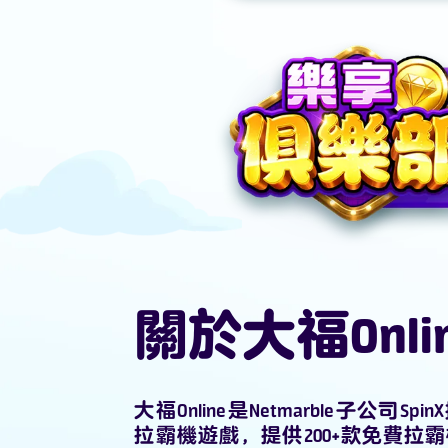
關於大福Onli
大福Online
是
Netmarble
子公司
SpinX
拉霸機遊戲
，提供200+款
免費拉霸