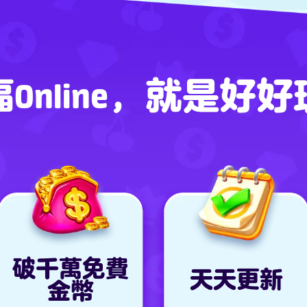
Online，就是好
破千萬免費
天天更新
金幣