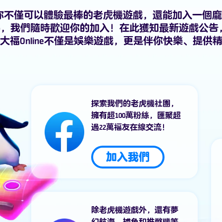
你不僅可以體驗最棒的
老虎機遊戲
，還能加入一個龐
IG，我們隨時歡迎你的加入！在此獲知
最新遊戲公告
大
福Online
不僅是娛樂遊戲，更是伴你快樂、提供
探索我們的老虎機社團，
擁有超100萬粉絲，匯聚超
過22萬福友在線交流！
加入我們
除老虎機遊戲外，還有夢
幻航海，捕魚和推幣機等