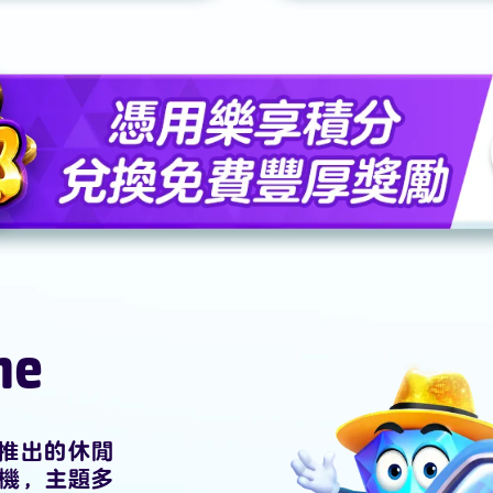
ne
推出的
休閒
機
，主題多