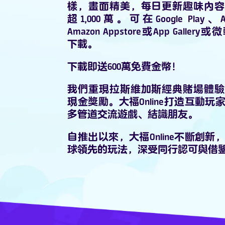
樣，畫面精美，每日更新趣味內容
超1,000萬。可在
Google Play
、
Amazon Appstore
或
App Gallery
或
微
下載。
下載即送600萬
免費金幣
！
我們重現
拉斯維加斯經典賭場
體驗
現金獎勵。
大福Online
打造互動玩
多管道交流遊戲、結識朋友。
自推出以來，
大福Online
不斷創新
球領先的玩法，深受同行認可與借