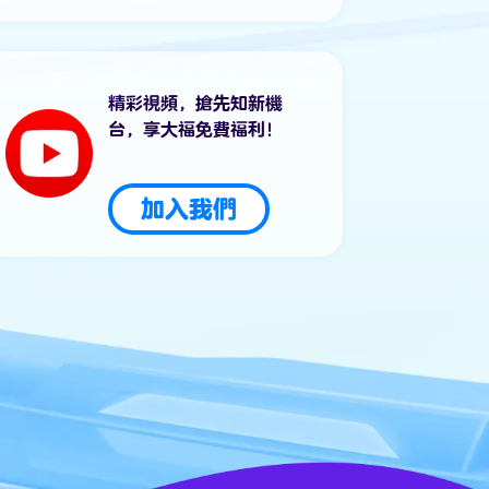
精彩視頻，搶先知新機
台，享大福免費福利！
加入我們