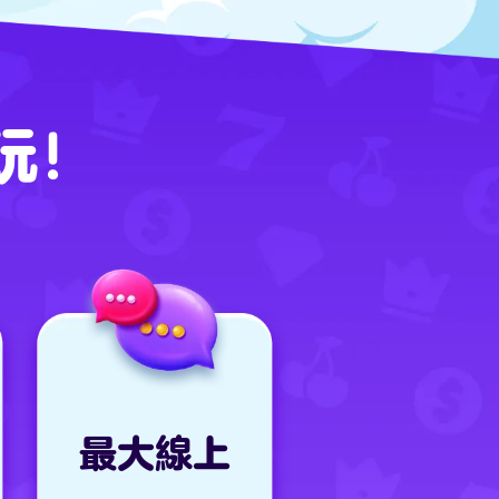
好玩！
最大線上