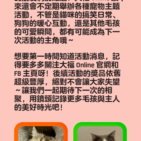
來還會不定期舉辦各種寵物主題
活動，不管是貓咪的搞笑日常、
狗狗的暖心互動，還是其他毛孩
的可愛瞬間，都有可能成為下一
次活動的主角哦～
想要第一時間知道活動消息，記
得要多多關注
大福 Online 官網
和
FB 主頁
呀！後續活動的獎品依舊
超級豐厚，絕對不會讓大家失望
～讓我們一起期待下一次的相
聚，用鏡頭記錄更多毛孩與主人
的美好時光吧！