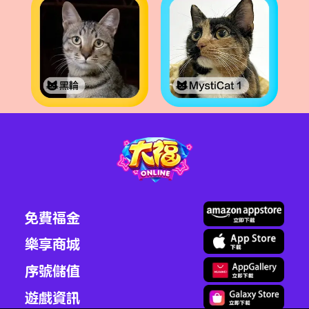
免費福金
樂享商城
序號儲值
遊戲資訊