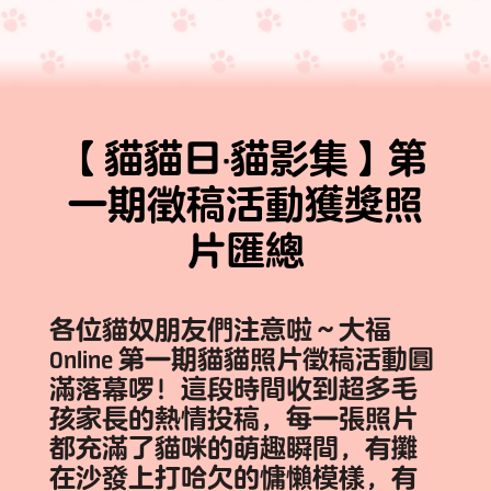
了解我們
FAQ
【貓貓日·貓影集】第
聯係我們
一期徵稿活動獲獎照
片匯總
各位貓奴朋友們注意啦～
大福
添加到桌面
Online
第一期貓貓照片徵稿活動圓
滿落幕啰！這段時間收到超多毛
孩家長的熱情投稿，每一張照片
都充滿了貓咪的萌趣瞬間，有攤
在沙發上打哈欠的慵懶模樣，有