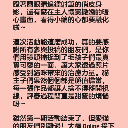
瞪著圓眼睛追鐳射筆的俏皮身
影，還有窩在主人懷裏撒嬌的暖
心畫面，看得小編的心都要融化
啦～
這次活動能這麼成功，真的要感
謝所有參與投稿的朋友們，是你
們用鏡頭捕捉到了毛孩子們最真
實可愛的一面，讓大家透過照片
感受到貓咪帶來的治癒力量。貓
主子們果然個個都是顏值擔當，
每一張作品都讓人捨不得移開視
線，評審過程簡直是甜蜜的煩惱
呀～
雖然第一期活動結束了，但愛貓
的朋友們別難過！
大福 Online
接下