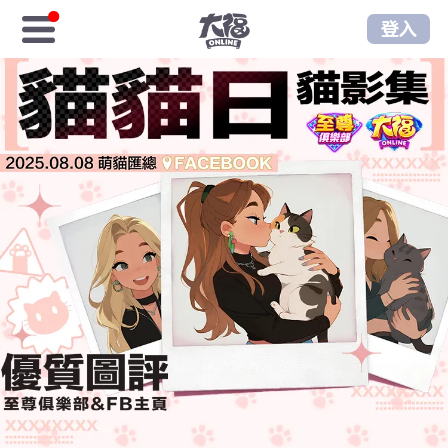
登入
首頁
免費福金
樂享商城
序號儲值
樂享俱樂部
至尊俱樂部
遊戲資訊