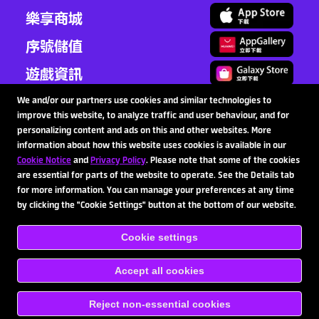
樂享商城
序號儲值
遊戲資訊
客服中心
We and/or our partners use cookies and similar technologies to
improve this website, to analyze traffic and user behaviour, and for
商業洽談
personalizing content and ads on this and other websites. More
information about how this website uses cookies is available in our
Cookie Notice
and
Privacy Policy
. Please note that some of the cookies
are essential for parts of the website to operate. See the Details tab
追蹤我們
for more information. You can manage your preferences at any time
by clicking the "Cookie Settings" button at the bottom of our website.
Cookie settings
Copyright © 2020-2026 SpinX Games Ltd. All rights
reserved.
使用規章
隱私權條款
成癮防止協助
儲值
條款及條件
cookie
Accept all cookies
ENGLISH
繁體中文
日本語
Reject non-essential cookies