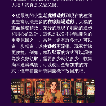
大福！我真是又愛又恨。
了解我們
🍀從最初的小型
老虎機遊戲
到現在的種類
更豐富玩法更多的
在線賭場遊戲
，大福的
FAQ
畫面越發精致，充分的展現了明顯的進步
和用心的設計，這也是我舍不得離開你的
聯係我們
重要原因之一。當然，還有許多地方可以
進一步精進，以使
遊戲
更流暢、玩家體驗
更便捷。例如，領取
郵票
的方式可以調整
為按次數領取，需要多少就領多少；收集
滿幸運籌碼後，可以改回金幣加乘的方
式；怪奇拼圖藍寶開圖機率改回來吧。
添加到桌面