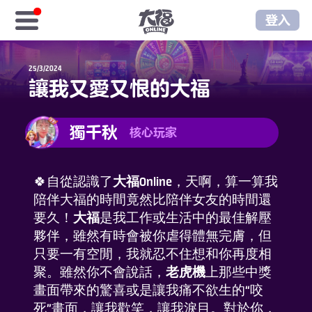
登入
首頁
25/3/2024
讓我又愛又恨的大福
免費福金
獨千秋
核心玩家
樂享商城
序號儲值
🍀自從認識了
大福Online
，天啊，算一算我
陪伴大福的時間竟然比陪伴女友的時間還
要久！
大福
是我工作或生活中的最佳解壓
樂享俱樂部
夥伴，雖然有時會被你虐得體無完膚，但
只要一有空閒，我就忍不住想和你再度相
至尊俱樂部
聚。雖然你不會說話，
老虎機
上那些中獎
畫面帶來的驚喜或是讓我痛不欲生的“咬
遊戲資訊
死”畫面，讓我歡笑，讓我淚目。對於你，