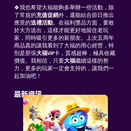
🍀我也希望大福能夠多舉辦一些活動，除
了常規的
充值促銷
外，還能結合節日推出
應景的
送禮活動
。在福利獎品方面，要敢
於大方送出，這樣才能更好地留住老玩
家，同時吸引更多的新朋友。上次五周年
商品真的讓我看到了大福的用心經營，特
別是那張
大福VIP
卡，質感超棒，極具收藏
價值。我相信，只要
大福
繼續這樣的努
力，更多的玩家一定會支持的，讓我們一
起加油吧！
最新資訊