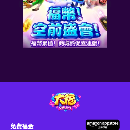
！
福幣商城專屬 累充送豪
禮！
2026-08-06
最新資訊
了解更多>
免費福金